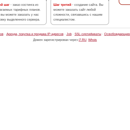
ой шаг
- заказ хостинга из
Шаг третий
- создание сайта. Вы
агаемых тарифных планов.
можете заказать сайт любой
 вы можете заказать у нас
сложности, связавшись с нашим
овку выделенного сервера.
специалистом.
ов
·
Аренда, покупка и продажа IP-адресов
·
Job
·
SSL-сертификаты
·
Освобождающие
Домен зарегистрирован через
i7.RU
.
Whois