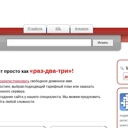
IT-работа
SSL
Аукцион
W
«раз-два-три»!
т просто как
зарегистрировать
свободное доменное имя.
остинг, выбрав подходящий тарифный план или заказать
енного сервера.
оздание сайта у нашего специалиста. Мы можем предложить
йта любой сложности.
пода
регис
шанс