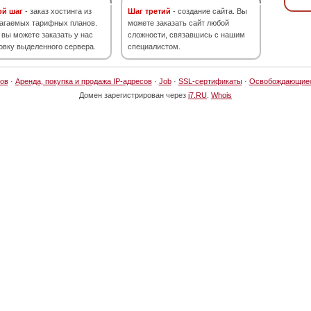
ой шаг
- заказ хостинга из
Шаг третий
- создание сайта. Вы
агаемых тарифных планов.
можете заказать сайт любой
 вы можете заказать у нас
сложности, связавшись с нашим
овку выделенного сервера.
специалистом.
ов
·
Аренда, покупка и продажа IP-адресов
·
Job
·
SSL-сертификаты
·
Освобождающие
Домен зарегистрирован через
i7.RU
.
Whois