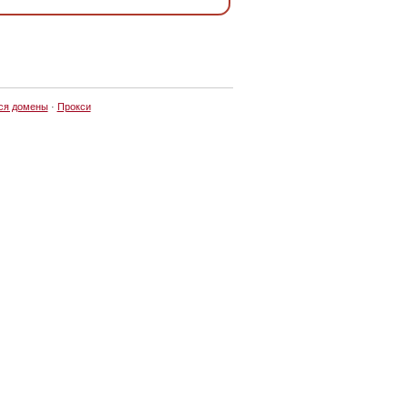
ся домены
·
Прокси