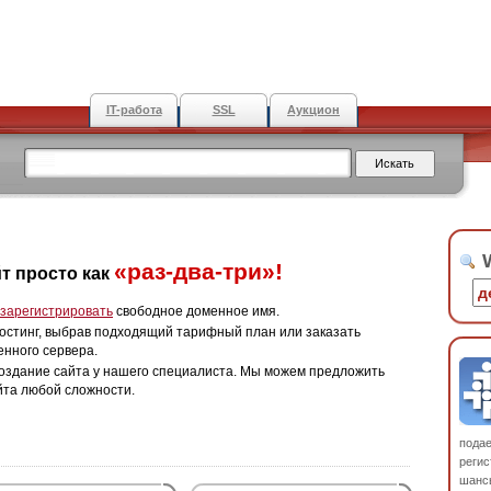
IT-работа
SSL
Аукцион
W
«раз-два-три»!
т просто как
зарегистрировать
свободное доменное имя.
остинг, выбрав подходящий тарифный план или заказать
енного сервера.
оздание сайта у нашего специалиста. Мы можем предложить
йта любой сложности.
пода
регис
шанс