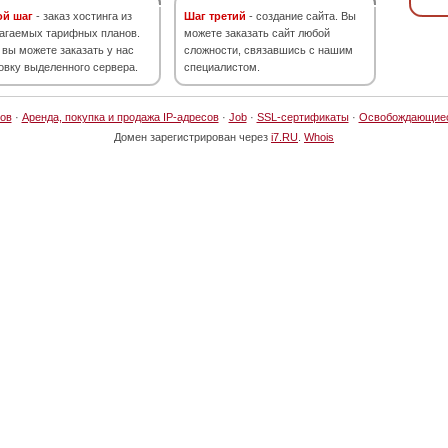
ой шаг
- заказ хостинга из
Шаг третий
- создание сайта. Вы
агаемых тарифных планов.
можете заказать сайт любой
 вы можете заказать у нас
сложности, связавшись с нашим
овку выделенного сервера.
специалистом.
ов
·
Аренда, покупка и продажа IP-адресов
·
Job
·
SSL-сертификаты
·
Освобождающие
Домен зарегистрирован через
i7.RU
.
Whois