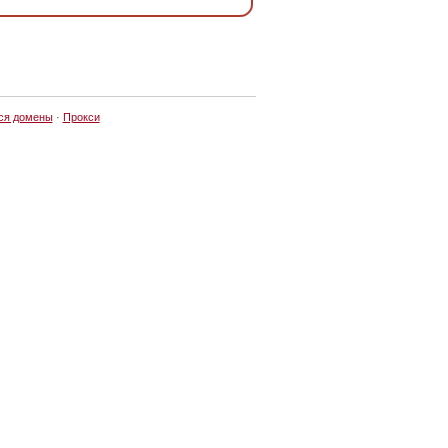
ся домены
·
Прокси