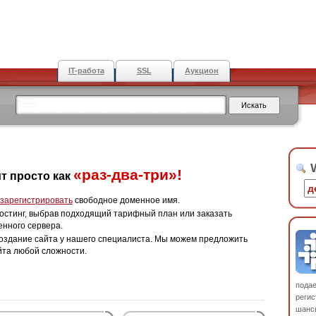
IT-работа
SSL
Аукцион
W
«раз-два-три»!
т просто как
зарегистрировать
свободное доменное имя.
остинг, выбрав подходящий тарифный план или заказать
енного сервера.
оздание сайта у нашего специалиста. Мы можем предложить
йта любой сложности.
пода
регис
шанс