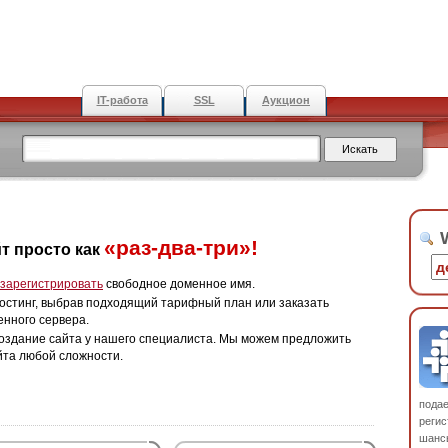
IT-работа
SSL
Аукцион
W
«раз-два-три»!
т просто как
зарегистрировать
свободное доменное имя.
остинг, выбрав подходящий тарифный план или заказать
енного сервера.
оздание сайта у нашего специалиста. Мы можем предложить
йта любой сложности.
пода
регис
шанс