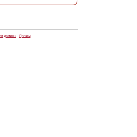
ся домены
·
Прокси