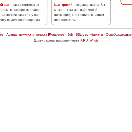
ой шаг
- заказ хостинга из
Шаг третий
- создание сайта. Вы
агаемых тарифных планов.
можете заказать сайт любой
 вы можете заказать у нас
сложности, связавшись с нашим
овку выделенного сервера.
специалистом.
ов
·
Аренда, покупка и продажа IP-адресов
·
Job
·
SSL-сертификаты
·
Освобождающие
Домен зарегистрирован через
i7.RU
.
Whois